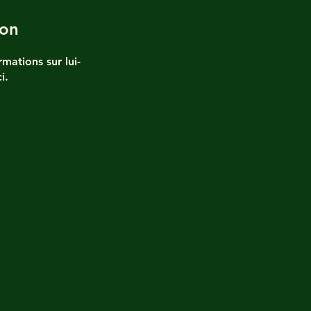
ion
mations sur lui-
i.