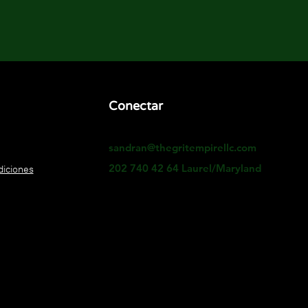
Conectar
sandran@thegritempirellc.com
diciones
202 740 42 64 Laurel/Maryland